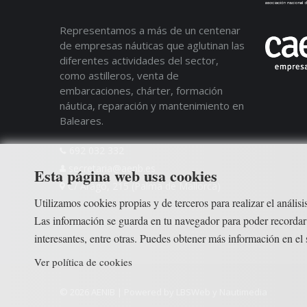
Representamos a más de un centenar
de empresas náuticas que aglutinan las
diferentes actividades del sector,
como astilleros, venta de
embarcaciones, chárter, formación
náutica, reparación y mantenimiento en
Baleares.
692 032 332
secretaria@aenb.es
Esta página web usa cookies
C/ Aragó, 215 (Palma de Mallorca)
Utilizamos cookies propias y de terceros para realizar el anális
Las información se guarda en tu navegador para poder recordar
interesantes, entre otras. Puedes obtener más información en el
Ver política de cookies
© 2026 AENIB | Powered by
LBSWeb
y
Nautimedia